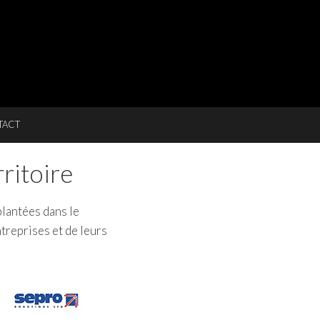
TACT
ritoire
lantées dans le
treprises et de leurs