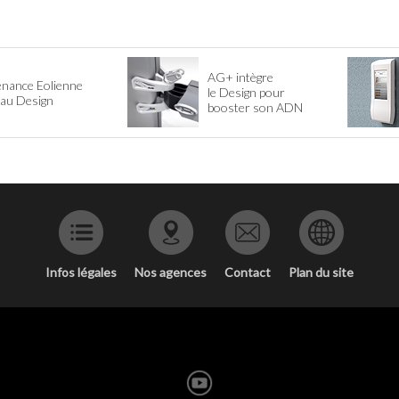
AG+ intègre
enance Eolienne
le Design pour
l au Design
booster son ADN
Infos légales
Nos agences
Contact
Plan du site