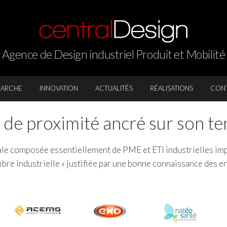
Agence de Design industriel Produit et Mobilité
ARCHE
INNOVATION
ACTUALITÉS
RÉALISATIONS
CON
 de proximité ancré sur son ter
le composée essentiellement de PME et ETI industrielles imp
ibre industrielle « justifiée par une bonne connaissance des en