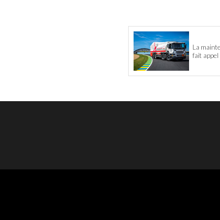
La maint
fait appe