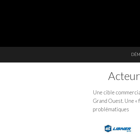
DÉM
Acteur
Une cible commercia
Grand Ouest. Une « f
problématiques